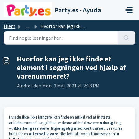
Gå til hovedindhold
Party.es - Ayuda
Hjem
...
Hvorfor kan jeg ikke finde et element i søgningen ved hjæ...
Hvorfor kan jeg ikke finde et
element i søgningen ved hjælp af
varenummeret?
Ændret den Mon, 3 Maj, 2021 kl. 2:18 PM
Hvis du ikke (ikke længere) kan finde en artikel ved at indtaste
artikelnummeret i søgefeltet, er denne artikel desværre
udsolgt
og
vil
ikke længere være tilgængelig med kort varsel
. Se i vores
butik for en
alternativ vare
eller kontakt vores kundeservice
via