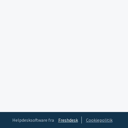
Helpdesksoftware fra
Freshdesk
Cookiepolitik