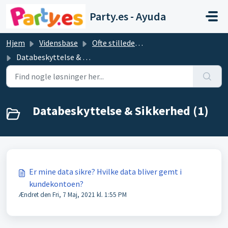
Gå til hovedindhold
Party.es - Ayuda
Hjem
Vidensbase
Ofte stillede spørgsmål og svar
Databeskyttelse & Sikkerhed
Databeskyttelse & Sikkerhed (1)
Er mine data sikre? Hvilke data bliver gemt i
kundekontoen?
Ændret den Fri, 7 Maj, 2021 kl. 1:55 PM