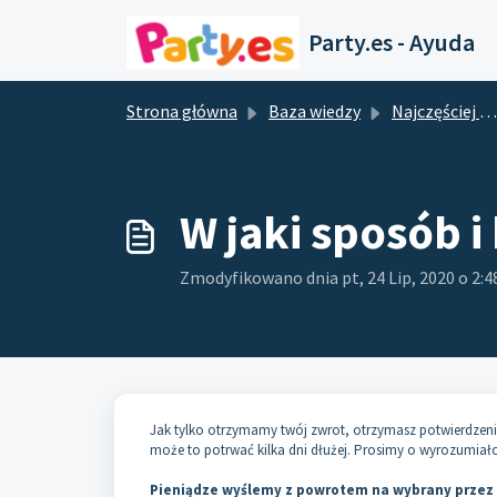
Przejdź do głównej treści
Party.es - Ayuda
Strona główna
Baza wiedzy
Najczęściej zadawane pytania
W jaki sposób 
Zmodyfikowano dnia pt, 24 Lip, 2020 o 2
Jak tylko otrzymamy twój zwrot, otrzymasz potwierdzeni
może to potrwać kilka dni dłużej. Prosimy o wyrozumiało
Pieniądze wyślemy z powrotem na wybrany przez 