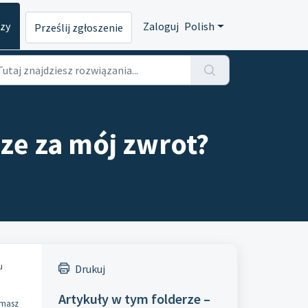
dzy
Zaloguj
Polish
Prześlij zgłoszenie
ze za mój zwrot?
u
Drukuj
Artykuły w tym folderze –
ymasz