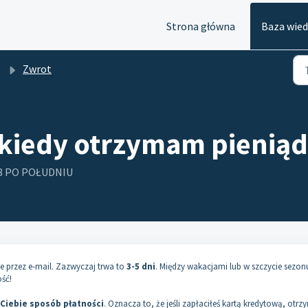
Strona główna
Baza wie
Zwrot
i kiedy otrzymam pieniąd
:48 PO POŁUDNIU
e przez e-mail. Zazwyczaj trwa to
3-5 dni
. Między wakacjami lub w szczycie sezon
ść!
Ciebie sposób płatności
. Oznacza to, że jeśli zapłaciłeś kartą kredytową, otrz