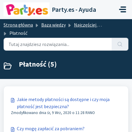
Przejdź do głównej treści
Party.es - Ayuda
Strona główna
Baza wiedzy
Najczęściej zadawane pytania
Płatność
Płatność (5)
Jakie metody płatności są dostępne i czy moja
płatność jest bezpieczna?
Zmodyfikowano dnia śr, 9 Wrz, 2020 o 11:28 RANO
Czy mogę zapłacić za pobraniem?