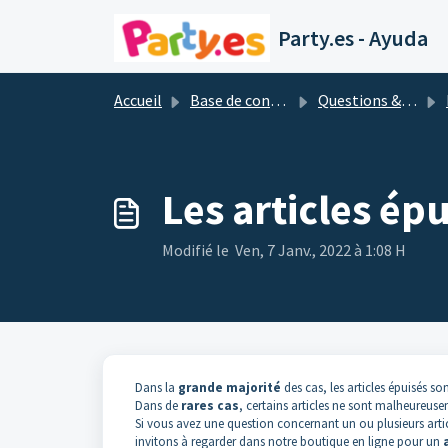
Passer au contenu principal
Party.es - Ayuda
Accueil
Base de connaissances
Questions & réponses les plus importantes
Les articles épu
Modifié le Ven, 7 Janv., 2022 à 1:08 H
Dans la
grande majorité
des cas, les articles épuisés so
Dans de
rares
cas
, certains articles ne sont malheureuse
Si vous avez une question concernant un ou plusieurs articl
invitons à regarder dans notre boutique en ligne pour un