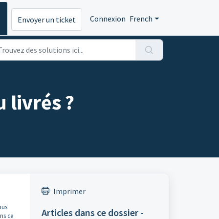
s
Connexion
French
Envoyer un ticket
 livrés ?
Imprimer
ous
Articles dans ce dossier -
ns ce