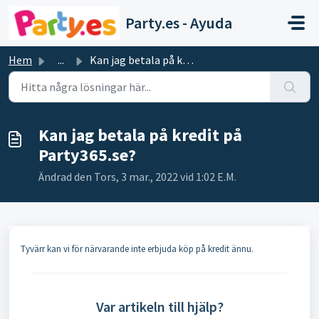
Hoppa över till huvudinnehåll
Party.es - Ayuda
Hem
...
Kan jag betala på kredit på Party365.se?
Kan jag betala på kredit på
Party365.se?
Ändrad den Tors, 3 mar., 2022 vid 1:02 E.M.
Tyvärr kan vi för närvarande inte erbjuda köp på kredit ännu.
Var artikeln till hjälp?