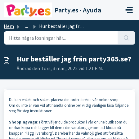
Hoppa över till huvudinnehåll
Party.es - Ayuda
Hem
...
Hur beställer jag från party365.se?
Hur beställer jag från party365.se?
Ändrad den Tors, 3 mar., 2022 vid 1:21 E.M.
Du kan enkelt och säkert placera din order direkt i vår online shop.
Om du inte är van vid att handla online ber vi dig vänligen läsa följande
steg för steg instruktioner:
Shoppingvagn
: Först väljer du de produkter i vår online butik som du
önskar köpa och lägger till dem i din varukorg genom att klicka på
knappen “lägg i varukorg”. Därefter har du valmöjlighet att fortsätta
handla genom att klicka på “fortsätt shoppa” eller genom att klicka på