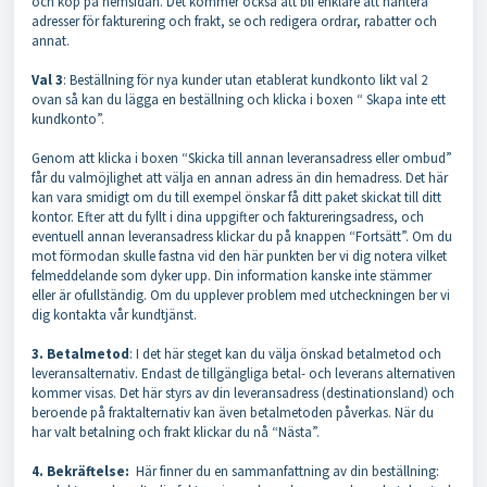
och köp på hemsidan. Det kommer också att bli enklare att hantera
adresser för fakturering och frakt, se och redigera ordrar, rabatter och
annat.
Val 3
: Beställning för nya kunder utan etablerat kundkonto likt val 2
ovan så kan du lägga en beställning och klicka i boxen “ Skapa inte ett
kundkonto”.
Genom att klicka i boxen “Skicka till annan leveransadress eller ombud”
får du valmöjlighet att välja en annan adress än din hemadress. Det här
kan vara smidigt om du till exempel önskar få ditt paket skickat till ditt
kontor. Efter att du fyllt i dina uppgifter och faktureringsadress, och
eventuell annan leveransadress klickar du på knappen “Fortsätt”. Om du
mot förmodan skulle fastna vid den här punkten ber vi dig notera vilket
felmeddelande som dyker upp. Din information kanske inte stämmer
eller är ofullständig. Om du upplever problem med utcheckningen ber vi
dig kontakta vår kundtjänst.
3. Betalmetod
: I det här steget kan du välja önskad betalmetod och
leveransalternativ. Endast de tillgängliga betal- och leverans alternativen
kommer visas. Det här styrs av din leveransadress (destinationsland) och
beroende på fraktalternativ kan även betalmetoden påverkas. När du
har valt betalning och frakt klickar du nå “Nästa”.
4. Bekräftelse:
Här finner du en sammanfattning av din beställning: