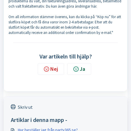
produkterna du valt, din faktureringsadress, leveransadress, betalmetod
och valt fraktalternativ. Du kan även göra ändringar här.
Om all information stämmer överens, kan du klicka på “Köp nu” för att
slutföra köpet och få dina varor inom 2-4 arbetsdagar. Efter att du
slutfört köpet får du automatiskt en bekräftelse via e-post.
automatically receive an additional order confirmation by e-mail."
Var artikeln till hjälp?
Nej
Ja
Skriv ut
Artiklar i denna mapp -
Hur beställer jag från party365.se?