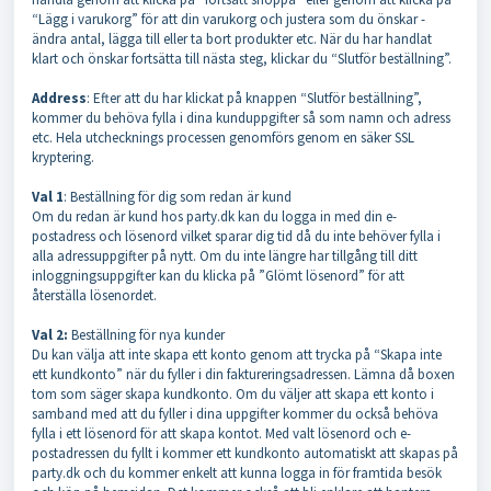
“Lägg i varukorg” för att din varukorg och justera som du önskar -
ändra antal, lägga till eller ta bort produkter etc. När du har handlat
klart och önskar fortsätta till nästa steg, klickar du “Slutför beställning”.
Address
: Efter att du har klickat på knappen “Slutför beställning”,
kommer du behöva fylla i dina kunduppgifter så som namn och adress
etc. Hela utchecknings processen genomförs genom en säker SSL
kryptering.
Val 1
: Beställning för dig som redan är kund
Om du redan är kund hos party.dk kan du logga in med din e-
postadress och lösenord vilket sparar dig tid då du inte behöver fylla i
alla adressuppgifter på nytt. Om du inte längre har tillgång till ditt
inloggningsuppgifter kan du klicka på ”Glömt lösenord” för att
återställa lösenordet.
Val 2:
Beställning för nya kunder
Du kan välja att inte skapa ett konto genom att trycka på “Skapa inte
ett kundkonto” när du fyller i din faktureringsadressen. Lämna då boxen
tom som säger skapa kundkonto. Om du väljer att skapa ett konto i
samband med att du fyller i dina uppgifter kommer du också behöva
fylla i ett lösenord för att skapa kontot. Med valt lösenord och e-
postadressen du fyllt i kommer ett kundkonto automatiskt att skapas på
party.dk och du kommer enkelt att kunna logga in för framtida besök