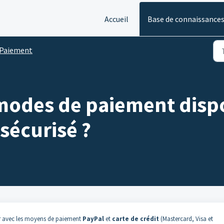
Accueil
Base de connaissance
Paiement
 modes de paiement disp
 sécurisé ?
fr avec les moyens de paiement
PayPal
et
carte de crédit
(Mastercard, Visa et