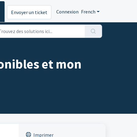
s
Connexion
French
Envoyer un ticket
onibles et mon
Imprimer