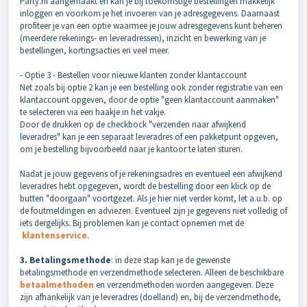
Party.nl aangemaakt en kan je bij toekomstige bestellingen makkelijk
inloggen en voorkom je het invoeren van je adresgegevens. Daarnaast
profiteer je van een optie waarmee je jouw adresgegevens kunt beheren
(meerdere rekenings- en leveradressen), inzicht en bewerking van je
bestellingen, kortingsacties en veel meer.
- Optie 3 - Bestellen voor nieuwe klanten zonder klantaccount
Net zoals bij optie 2 kan je een bestelling ook zonder registratie van een
klantaccount opgeven, door de optie "geen klantaccount aanmaken"
te selecteren via een haakje in het vakje.
Door de drukken op de checkbock "verzenden naar afwijkend
leveradres" kan je een separaat leveradres of een pakketpunt opgeven,
om je bestelling bijvoorbeeld naar je kantoor te laten sturen.
Nadat je jouw gegevens of je rekeningsadres en eventueel een afwijkend
leveradres hebt opgegeven, wordt de bestelling door een klick op de
butten "doorgaan" voortgezet. Als je hier niet verder komt, let a.u.b. op
de foutmeldingen en adviezen. Eventueel zijn je gegevens niet volledig of
iets dergelijks. Bij problemen kan je contact opnemen met de
klantenservice
.
3. Betalingsmethode
: in deze stap kan je de gewenste
betalingsmethode en verzendmethode selecteren. Alleen de beschikbare
betaalmethoden
en verzendmethoden worden aangegeven. Deze
zijn afhankelijk van je leveradres (doelland) en, bij de verzendmethode,