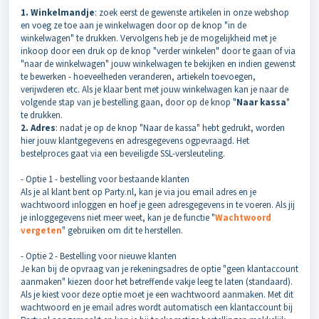
1. Winkelmandje
: zoek eerst de gewenste artikelen in onze webshop
en voeg ze toe aan je winkelwagen door op de knop "in de
winkelwagen" te drukken. Vervolgens heb je de mogelijkheid met je
inkoop door een druk op de knop "verder winkelen" door te gaan of via
"naar de winkelwagen" jouw winkelwagen te bekijken en indien gewenst
te bewerken - hoeveelheden veranderen, artiekeln toevoegen,
verijwderen etc. Als je klaar bent met jouw winkelwagen kan je naar de
volgende stap van je bestelling gaan, door op de knop "
Naar kassa
"
te drukken.
2. Adres
: nadat je op de knop "Naar de kassa" hebt gedrukt, worden
hier jouw klantgegevens en adresgegevens ogpevraagd. Het
bestelproces gaat via een beveiligde SSL-versleuteling.
- Optie 1 - bestelling voor bestaande klanten
Als je al klant bent op Party.nl, kan je via jou email adres en je
wachtwoord inloggen en hoef je geen adresgegevens in te voeren. Als jij
je inloggegevens niet meer weet, kan je de functie "
Wachtwoord
vergeten
" gebruiken om dit te herstellen.
- Optie 2 - Bestelling voor nieuwe klanten
Je kan bij de opvraag van je rekeningsadres de optie "geen klantaccount
aanmaken" kiezen door het betreffende vakje leeg te laten (standaard).
Als je kiest voor deze optie moet je een wachtwoord aanmaken. Met dit
wachtwoord en je email adres wordt automatisch een klantaccount bij